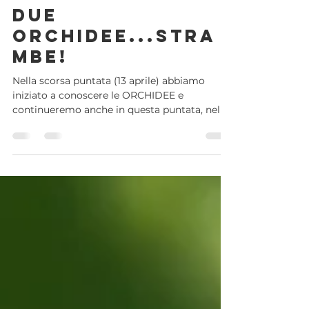
Silvia Sorbi
8 mag
Tempo di lettura: 3 min
Due
orchidee...stra
mbe!
Nella scorsa puntata (13 aprile) abbiamo
iniziato a conoscere le ORCHIDEE e
continueremo anche in questa puntata, nella
speranza di vederne tante durante le nostre
escursioni primaverili: https://www.azimut-
treks.it/calendario-escursioni Oggi vi
presenteremo due orchidee STRAMBE che
vivono anche in Toscana! Le orchidee
producono tantissimi semi di piccole
dimensioni, quasi privi di risorse nutritive; di
conseguenza, per germinare, hanno bisogno
di un apporto nutritivo dall’es