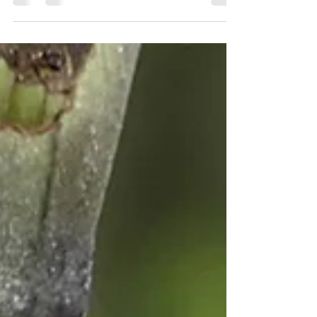
febbraio scorso in occasione del Darwin Day,
cercheremo di approcciarci alle nostre
escursioni e ai nostri trekking toscani, con la
stessa curiosità e lo stesso entusiasmo che
Darwin manifestò in ogni sua esplorazione,
ereditando il suo sguardo da naturalista Vi
abbiamo già presentato una perla
dell’Arcipelago Toscano, oggi ve ne
presenteremo un’altra: Pianosa. Pianosa, di
nom