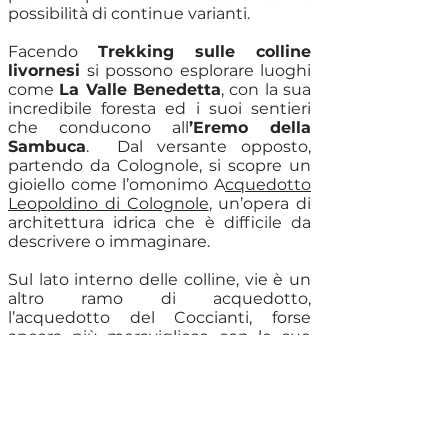
possibilità di continue varianti.
Facendo
Trekking sulle colline
livornesi
si possono esplorare luoghi
come
La Valle Benedetta
, con la sua
incredibile foresta ed i suoi sentieri
che conducono all
’Eremo della
Sambuca
. Dal versante opposto,
partendo da Colognole, si scopre un
gioiello come l’omonimo A
cquedotto
Leopoldino di Colognole
, un’opera di
architettura idrica che è difficile da
descrivere o immaginare.
Sul lato interno delle colline, vie è un
altro ramo di acquedotto,
l’acquedotto del Coccianti, forse
ancora più meraviglioso con le sue
doppie arcate che si immergono ed
emergono dalle colline come se
fossero onde.
E d’estate?
D’estate questi luoghi