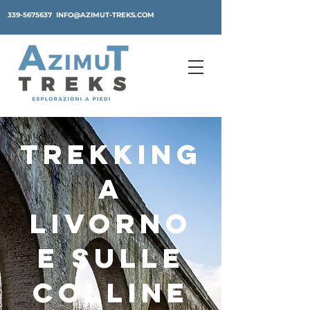
339-5675637
INFO@AZIMUT-TREKS.COM
TREKKING
A
LIVORNO
E SULLE
COLLINE