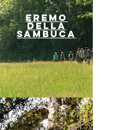
eremo
della
sambuca