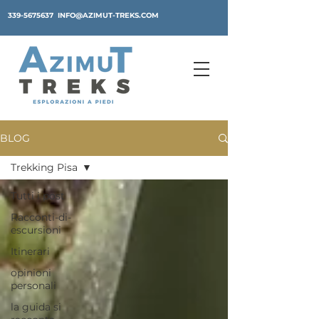
339-5675637
INFO@AZIMUT-TREKS.COM
BLOG
Trekking Pisa
Tutti i post
Racconti-di-
escursioni
Itinerari
opinioni
personali
la guida si