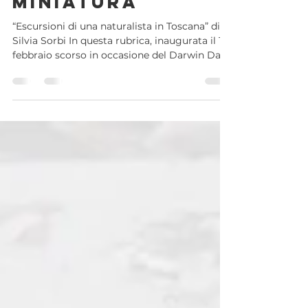
LE ORCHIDEE: UNA
MERAVIGLIA IN
MINIATURA
“Escursioni di una naturalista in Toscana” di
Silvia Sorbi In questa rubrica, inaugurata il 12
febbraio scorso in occasione del Darwin Day ,
cercheremo di approcciarci alle nostre
escursioni e ai nostri trekking toscani, con la
stessa curiosità e lo stesso entusiasmo che
Darwin manifestò in ogni sua esplorazione,
ereditando il suo sguardo da naturalista !
Nella scorsa puntata (17 marzo) abbiamo
esplorato l’ Isola di Gorgona e scoperto le sue
piante endemiche, MA abbiamo