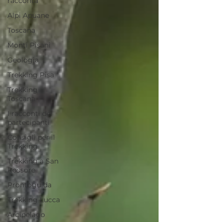
racconta
Alpi Apuane
Toscana
Monti Pisani
Geologia
Trekking Pisa
Trekking
Toscana
I racconti dei
partecipanti
Consigli per il
Trekking
Trekking a San
Rossore
Prontoguida
Trekking Lucca
Arcipelago