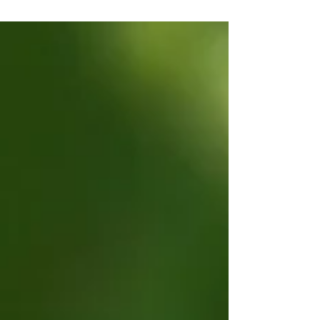
escursioni primaverili: https://www.azimut-
treks.it/calendario-escursioni Oggi vi
presenteremo due orchidee STRAMBE che
vivono anche in Toscana! Le orchidee
producono tantissimi semi di piccole
dimensioni, quasi privi di risorse nutritive; di
conseguenza, per germinare, hanno bisogno
di un apporto nutritivo dall’es