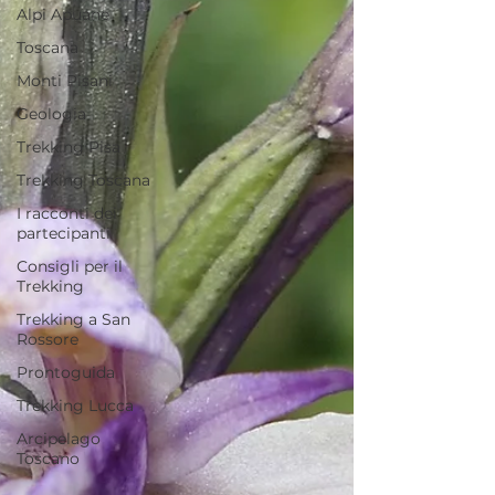
Alpi Apuane
Toscana
Monti Pisani
Geologia
Trekking Pisa
Trekking Toscana
I racconti dei
partecipanti
Consigli per il
Trekking
Trekking a San
Rossore
Prontoguida
Trekking Lucca
Arcipelago
Toscano