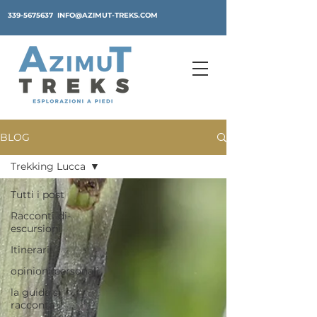
339-5675637
INFO@AZIMUT-TREKS.COM
BLOG
Trekking Lucca
Tutti i post
Racconti-di-
escursioni
Itinerari
opinioni personali
la guida si
racconta