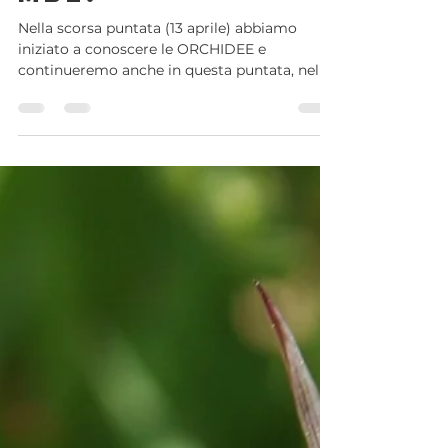
orchidee...stra
mbe!
Nella scorsa puntata (13 aprile) abbiamo
iniziato a conoscere le ORCHIDEE e
continueremo anche in questa puntata, nella
speranza di vederne tante durante le nostre
escursioni primaverili: https://www.azimut-
treks.it/calendario-escursioni Oggi vi
presenteremo due orchidee STRAMBE che
vivono anche in Toscana! Le orchidee
producono tantissimi semi di piccole
dimensioni, quasi privi di risorse nutritive; di
conseguenza, per germinare, hanno bisogno
di un apporto nutritivo dall’es