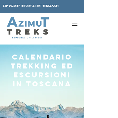
339-5675637
INFO@AZIMUT-TREKS.COM
CALENDARIO
TREKKING ED
ESCURSIONI
IN TOSCANA