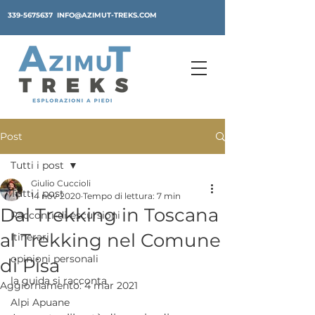
339-5675637
INFO@AZIMUT-TREKS.COM
Post
Tutti i post
Giulio Cuccioli
Tutti i post
14 nov 2020
Tempo di lettura: 7 min
Dal Trekking in Toscana
Racconti-di-escursioni
al Trekking nel Comune
Itinerari
opinioni personali
di Pisa
la guida si racconta
Aggiornamento:
4 mar 2021
Alpi Apuane