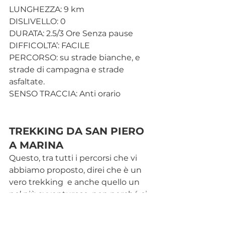
LUNGHEZZA: 9 km
DISLIVELLO: 0
DURATA: 2.5/3 Ore Senza pause
DIFFICOLTA’: FACILE
PERCORSO: su strade bianche, e 
strade di campagna e strade 
asfaltate.
SENSO TRACCIA: Anti orario
TREKKING DA SAN PIERO 
A MARINA
Questo, tra tutti i percorsi che vi 
abbiamo proposto, direi che è un 
vero trekking  e anche quello un 
po’ più avventuroso, non perché ci 
sia alcun rischio, né di perdersi né 
di trovarsi in difficoltà, ma 