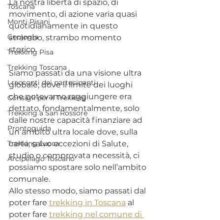
La nostra libertà di spazio, di 
Toscana
movimento, di azione varia quasi 
Monti Pisani
quotidianamente in questo 
Geologia
strambo, strambo momento 
storico.
Trekking Pisa
Trekking Toscana
Siamo passati da una visione ultra 
I racconti dei partecipanti
globale, dove il limite dei luoghi 
che potevamo raggiungere era 
Consigli per il Trekking
dettato, fondamentalmente, solo 
Trekking a San Rossore
dalle nostre capacità finanziare ad 
Prontoguida
un ambito ultra locale dove, sulla 
Trekking Lucca
carta, salvo eccezioni di Salute, 
studio o comprovata necessità, ci 
Arcipelago Toscano
possiamo spostare solo nell’ambito 
comunale.
Allo stesso modo, siamo passati dal 
poter fare 
trekking in Toscana
 al 
poter fare 
trekking nel comune di 