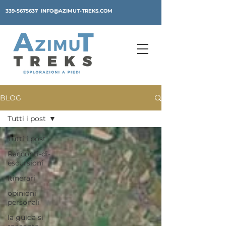
339-5675637
INFO@AZIMUT-TREKS.COM
BLOG
Tutti i post
Tutti i post
Racconti-di-
escursioni
Itinerari
opinioni
personali
la guida si