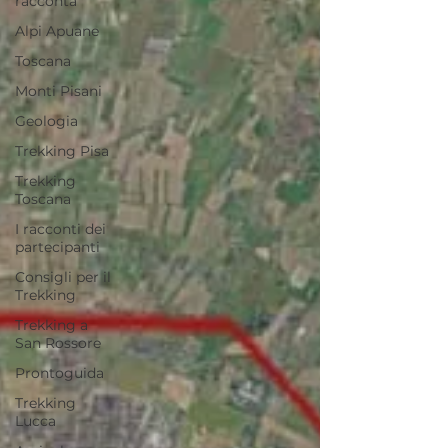
racconta
Alpi Apuane
Toscana
Monti Pisani
Geologia
Trekking Pisa
Trekking
Toscana
I racconti dei
partecipanti
Consigli per il
Trekking
Trekking a
San Rossore
Prontoguida
Trekking
Lucca