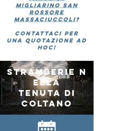
migliarino san
rossore
massaciuccoli
?
contattaci per
una quotazione ad
hoc!
STRAMBERIE
N
ELLA
TENUTA DI
COLTANO