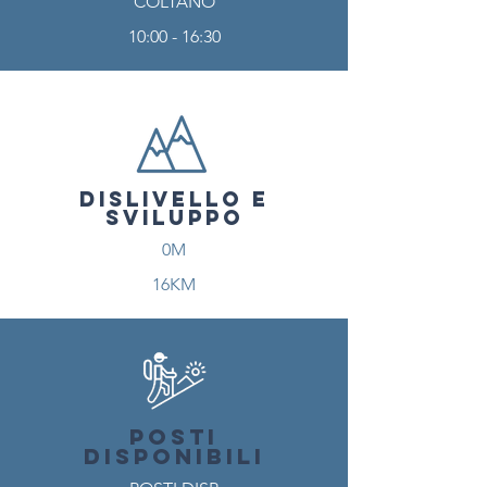
COLTANO
10:00 - 16:30
DISLIVELLO E
SVILUPPO
0M
16KM
POSTI
DISPONIBILI