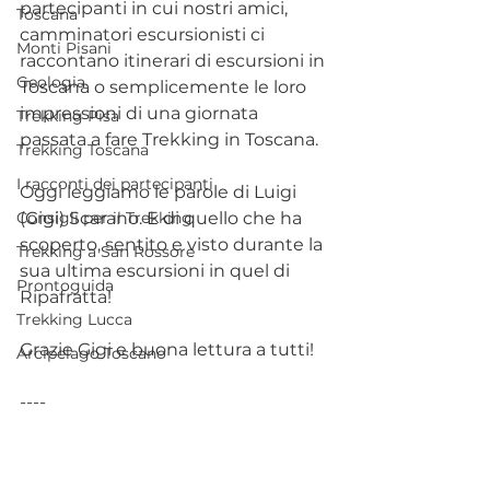
partecipanti in cui nostri amici, 
Toscana
camminatori escursionisti ci 
Monti Pisani
raccontano itinerari di escursioni in 
Geologia
Toscana o semplicemente le loro 
impressioni di una giornata 
Trekking Pisa
passata a fare Trekking in Toscana.
Trekking Toscana
I racconti dei partecipanti
Oggi leggiamo le parole di Luigi 
Consigli per il Trekking
(Gigi) Scarano. E di quello che ha 
scoperto, sentito e visto durante la 
Trekking a San Rossore
sua ultima escursioni in quel di 
Prontoguida
Ripafratta!
Trekking Lucca
Grazie Gigi e buona lettura a tutti!
Arcipelago Toscano
----