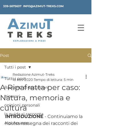
339-5675637
INFO@AZIMUT-TREKS.COM
Post
Tutti i post
Redazione Azimut-Treks
Tutti i post
18 nov 2020
Tempo di lettura: 5 min
A Ripafratta per caso:
Racconti-di-escursioni
Natura, memoria e
Itinerari
opinioni personali
cultura
la guida si racconta
INTRODUZIONE
 - Continuiamo la 
Alpi Apuane
nostra rassegna dei racconti dei 