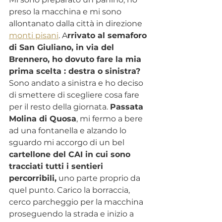
preso la macchina e mi sono 
allontanato dalla città in direzione 
monti pisani
. A
rrivato al semaforo 
di San Giuliano, in via del 
Brennero, ho dovuto fare la mia 
prima scelta : destra o sinistra?
Sono andato a sinistra e ho deciso 
di smettere di scegliere cosa fare 
per il resto della giornata. 
Passata 
Molina di Quosa
, mi fermo a bere 
ad una fontanella e alzando lo 
sguardo mi accorgo di un bel 
cartellone del CAI in cui sono 
tracciati tutti i sentieri 
percorribili,
 uno parte proprio da 
quel punto. Carico la borraccia, 
cerco parcheggio per la macchina 
proseguendo la strada e inizio a 