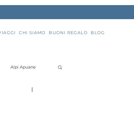
VIAGGI
CHI SIAMO
BUONI REGALO
BLOG
Alpi Apuane
nti dei partecipanti
Arcipelago Toscano