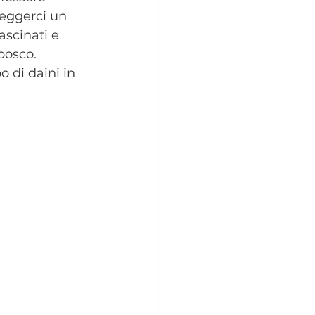
leggerci un 
ascinati e 
bosco. 
 di daini in 