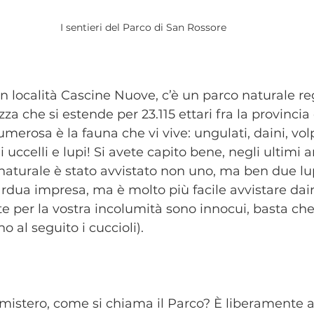
I sentieri del Parco di San Rossore
 in località Cascine Nuove, c’è un parco naturale re
zza che si estende per 23.115 ettari fra la provincia 
merosa è la fauna che vi vive: ungulati, daini, volpi,
i uccelli e lupi! Si avete capito bene, negli ultimi 
naturale è stato avvistato non uno, ma ben due lup
rdua impresa, ma è molto più facile avvistare daini
e per la vostra incolumità sono innocui, basta che
o al seguito i cuccioli).
mistero, come si chiama il Parco? È liberamente a