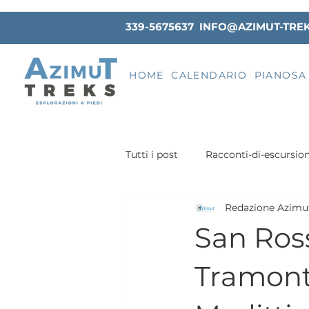
339-5675637
INFO@AZIMUT-TRE
HOME
CALENDARIO
PIANOSA
Tutti i post
Racconti-di-escursion
Redazione Azimu
Toscana
Monti Pisani
San Ross
Consigli per il Trekking
Tre
Tramonto