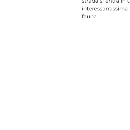
strada si entra in 
interessantissima 
fauna. 