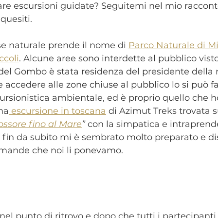
fare escursioni guidate? Seguitemi nel mio racconto
quesiti. 
se naturale prende il nome di 
Parco Naturale di Mi
ccoli
. Alcune aree sono interdette al pubblico vist
a del Gombo è stata residenza del presidente della 
 accedere alle zone chiuse al pubblico lo si può f
rsionistica ambientale, ed è proprio quello che ho
na
 escursione in toscana
 di Azimut Treks trovata 
ossore fino al Mare
”
 con la simpatica e intraprend
e fin da subito mi è sembrato molto preparato e di
omande che noi li ponevamo. 
nel punto di ritrovo e dopo che tutti i partecipanti