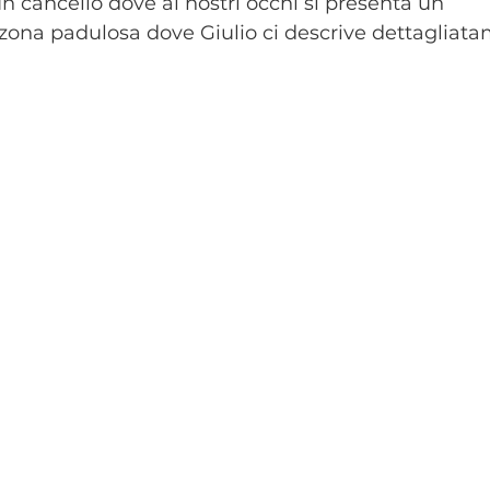
un cancello dove ai nostri occhi si presenta un 
zona padulosa dove Giulio ci descrive dettagliatam