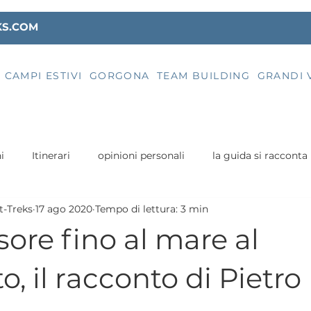
KS.COM
CAMPI ESTIVI
GORGONA
TEAM BUILDING
GRANDI 
i
Itinerari
opinioni personali
la guida si racconta
t-Treks
17 ago 2020
Tempo di lettura: 3 min
Geologia
Trekking Pisa
Trekking Toscana
I racco
ore fino al mare al
kking a San Rossore
Prontoguida
Trekking Lucca
, il racconto di Pietro