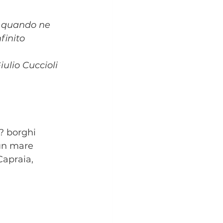
ù quando ne 
finito 
iulio Cuccioli
? borghi 
 un mare 
Capraia, 