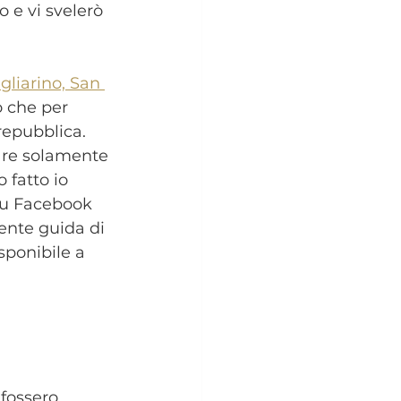
 e vi svelerò 
gliarino, San 
o che per 
repubblica. 
are solamente 
 fatto io 
su Facebook 
ente guida di 
sponibile a 
 fossero 