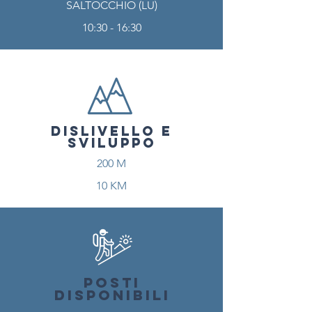
SALTOCCHIO (LU)
10:30 - 16:30
DISLIVELLO E
SVILUPPO
200 M
10 KM
POSTI
DISPONIBILI