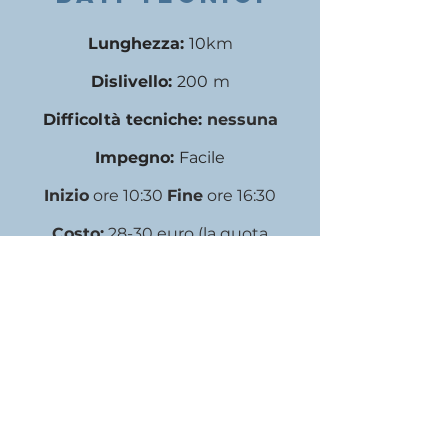
Lunghezza:
10
km
Dislivello:
200
m
Difficoltà tecniche:
nessuna
Impegno:
Facile
Inizio
ore 10:30
Fine
ore 16:30
Costo:
28-30 euro (la quota
comprende servizio GAE e l'ingresso
al giardino di Villa Reale)
Max 25 Persone - prenotazione
obbligatoria
FAQ
SULL'escursione
TRA VILLE