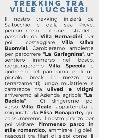
TREKKING TRA
VILLE LUCCHESI
Il nostro trekking inizierà da
Saltocchio e dalla sua Pieve,
percorreremo alcune stradelle
passando da
Villa Bernardini
per
poi costeggiare
Villa Oliva
Buonvisi
. Cambieremo ambiente
per percorrere "
La Garfagnina
", un
sentiero immerso nel bosco,
raggiungeremo
Villa Specola
e
godremo del panorama e di un
piccolo break in mezzo sui
terrazzamenti; lungo mulattiere e
carrarecce tra
uliveti e vitigni
arriveremo all'Azienda agricola "
La
Badiola
".
Ci dirigeremo poi
verso
Villa Reale
, appartenuta e
migliorata da
Elisa Bonaparte,
qui
consumeremo il nostro pranzo per
poi visitare
l'immenso parco in
stile romantico,
ammirare i gioielli
nascosti tra filari di siepi come
il