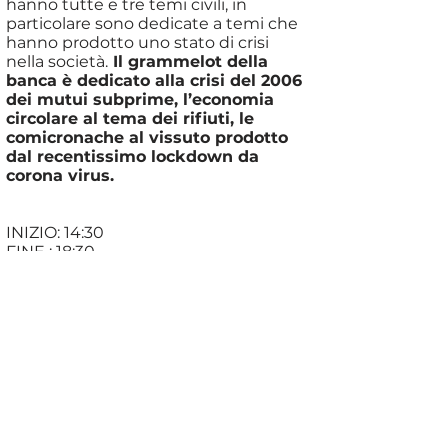
hanno tutte e tre temi civili, in
particolare sono dedicate a temi che
hanno prodotto uno stato di crisi
nella società.
Il grammelot della
banca è dedicato alla crisi del 2006
dei mutui subprime, l’economia
circolare al tema dei rifiuti, le
comicronache al vissuto prodotto
dal recentissimo lockdown da
corona virus.
INIZIO: 14:30
FINE : 18:30
DURATA SPETTACOLO 45 MIN
DATI TECNICI ESCURSIONE
KM:7
Dislivello : 300m
Impegno: Facile
Prezzo 20 euro