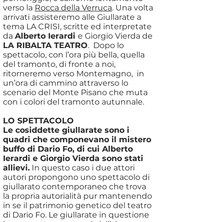
verso la
Rocca della Verruca
. Una volta
arrivati assisteremo alle Giullarate a
tema LA CRISI, scritte ed interpretate
da
Alberto Ierardi
e Giorgio Vierda de
LA RIBALTA TEATRO
. Dopo lo
spettacolo, con l’ora più bella, quella
del tramonto, di fronte a noi,
ritorneremo verso Montemagno, in
un’ora di cammino attraverso lo
scenario del Monte Pisano che muta
con i colori del tramonto autunnale.
LO SPETTACOLO
Le cosiddette giullarate sono i
quadri che componevano il mistero
buffo di Dario Fo, di cui Alberto
Ierardi e Giorgio Vierda sono stati
allievi.
In questo caso i due attori
autori propongono uno spettacolo di
giullarato contemporaneo che trova
la propria autorialità pur mantenendo
in se il patrimonio genetico del teatro
di Dario Fo. Le giullarate in questione