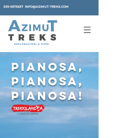
339-5675637
INFO@AZIMUT-TREKS.COM
pianosa,
pianosa,
pianosa!