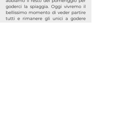
abbiamo il resto del pomeriggio per
goderci la spiaggia. Oggi vivremo il
bellissimo momento di veder partire
tutti e rimanere gli unici a godere
delle meraviglie di Cala Giovanna.
3° giorno - Relax, snorkeling o
musei
Ci svegliamo, forse un po'
malinconici, ma anche veramente
appagati dall'esperienza che stiamo
vivendo.
Il traghetto per il rientro a Piombino
è alle 14:30, quindi abbiamo ancora
una mezza giornata per goderci
Pianosa.
La giornata può essere dedicata a
riposo totale a Cala Giovanna,
snorkeling a Cala dei Turchi oppure