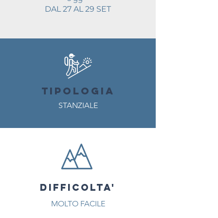
DAL 27 AL 29 SET
TIPOLOGIA
STANZIALE
POSTI
DIFFICOLTA'
DISPONIBILI
MOLTO FACILE