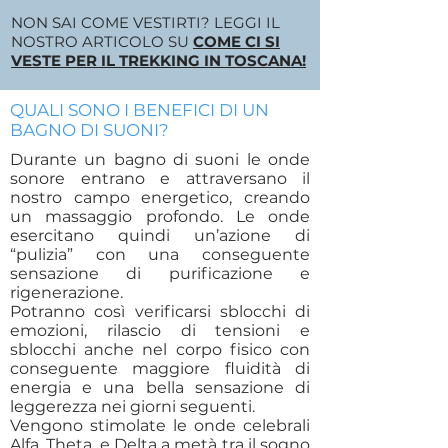
NON SAI COME VESTIRTI? LEGGI IL
NOSTRO ARTICOLO SU
COME CI SI
VESTE PER IL TREKKING IN TOSCANA!
QUALI SONO I BENEFICI DI UN
BAGNO DI SUONI?
Durante un bagno di suoni le onde
sonore entrano e attraversano il
nostro campo energetico, creando
un massaggio profondo. Le onde
esercitano quindi un’azione di
“pulizia” con una conseguente
sensazione di purificazione e
rigenerazione.
Potranno così verificarsi sblocchi di
emozioni, rilascio di tensioni e
sblocchi anche nel corpo fisico con
conseguente maggiore fluidità di
energia e una bella sensazione di
leggerezza nei giorni seguenti.
Vengono stimolate le onde celebrali
Alfa, Theta, e Delta a metà tra il sogno