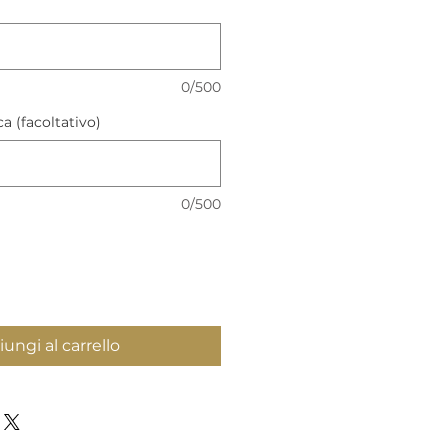
0/500
a (facoltativo)
0/500
ungi al carrello