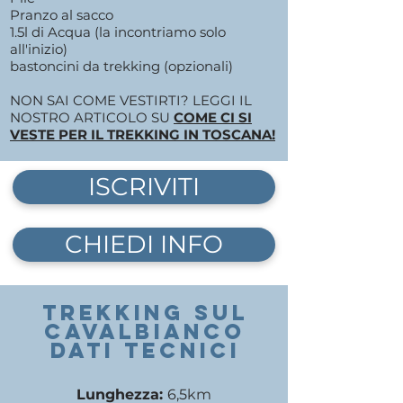
Pranzo al sacco
1.5l di Acqua (la incontriamo solo
all'inizio)
bastoncini da trekking (opzionali)
NON SAI COME VESTIRTI? LEGGI IL
NOSTRO ARTICOLO SU
COME CI SI
VESTE PER IL TREKKING IN TOSCANA!
ISCRIVITI
CHIEDI INFO
TREKKING sul
cavalbianco
DATI TECNICI
Lunghezza:
6,5
km