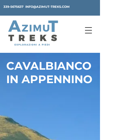
339-5675637
INFO@AZIMUT-TREKS.COM
CAVALBIANCO
IN APPENNINO