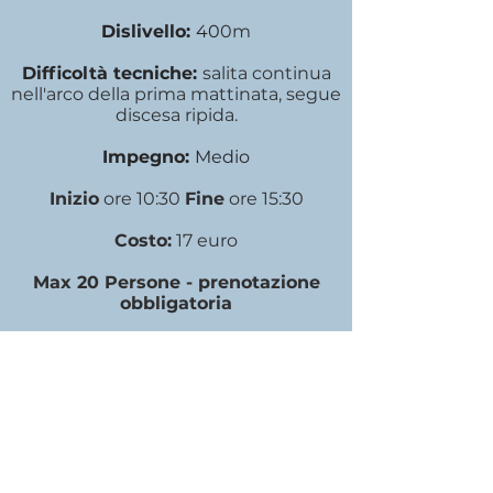
Dislivello:
40
0m
Difficoltà tecniche:
salita continua
nell'arco della prima mattinata, segue
discesa ripida
.
Impegno:
Medio
Inizio
ore 10:30
Fine
ore 15:30
Costo:
17 euro
Max 20 Persone - prenotazione
obbligatoria
FAQ
SULL'escursione
sul cavalbianco
Dove inizia l'escursione?
IL LUOGO PRECISO DI RITROVO