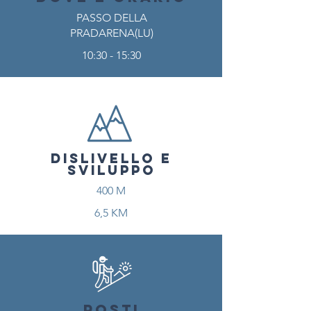
PASSO DELLA
PRADARENA(LU)
10:30 - 15:30
DISLIVELLO E
SVILUPPO
400 M
6,5 KM
POSTI