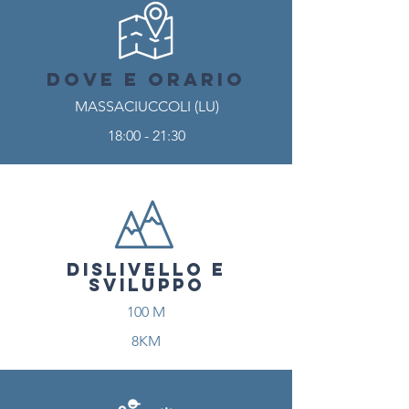
DOVE E ORARIO
MASSACIUCCOLI (LU)
18:00 - 21:30
DISLIVELLO E
SVILUPPO
100 M
8KM