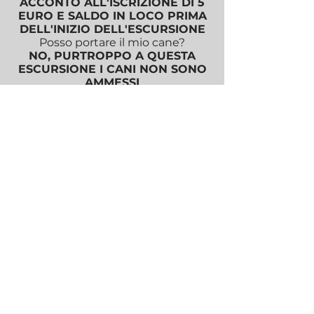
ACCONTO ALL'ISCRIZIONE DI 5
EURO E SALDO IN LOCO PRIMA
DELL'INIZIO DELL'ESCURSIONE
Posso portare il mio cane?
NO, PURTROPPO A QUESTA
ESCURSIONE I CANI NON SONO
AMMESSI
E' Adatta a bambini?
BAMBINI SOPRA I 6 ANNI
Che scarpe servono?
SCARPE DA TREKKING O DA TRAIL
RUNNING o DA GINNASTICA
Che succede se piove?
IN CASO DI MALTEMPO
L'ESCURSIONE VERRA' ANNULLATA
Non ho mai camminato con voi, come
funziona?
CONSULTA LE F.A.Q. GENERICHE
POLITICHE DI