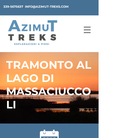
339-5675637
INFO@AZIMUT-TREKS.COM
TRAMONTO AL
LAGO DI
MASSACIUCCO
LI