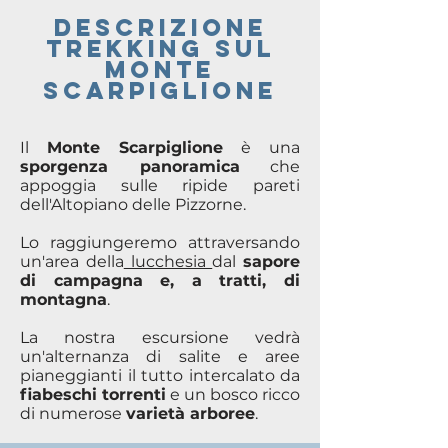
DESCRIZIONE
TREKKING SUL
MONTE
SCARPiGLIONE
Il
Monte Scarpiglione
è una
sporgenza panoramica
che
appoggia sulle ripide pareti
dell'Altopiano delle Pizzorne.
Lo raggiungeremo attraversando
un'area della
lucchesia
dal
sapore
di campagna e, a tratti, di
montagna
.
La nostra escursione vedrà
un'alternanza di salite e aree
pianeggianti il tutto intercalato da
fiabeschi torrenti
e un bosco ricco
di numerose
varietà arboree
.