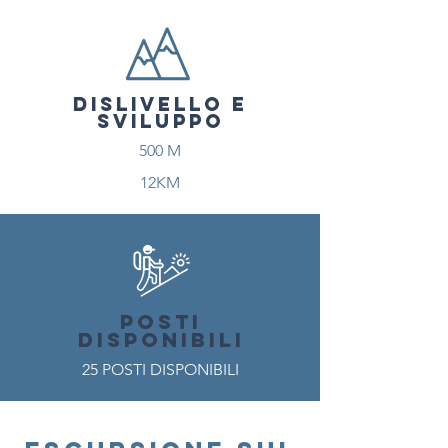
DISLIVELLO E
SVILUPPO
500 M
12KM
POSTI
DISPONIBILI
25 POSTI DISPONIBILI