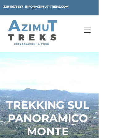
339-5675637
INFO@AZIMUT-TREKS.COM
TREKKING SUL
PANORAMICO
MONTE