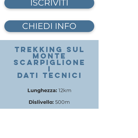
ISCRIVITI
CHIEDI INFO
TREKKING SUL
MONtE
SCARPIGLIONE
I
DATI TECNICI
Lunghezza:
12km
Dislivello:
50
0m
Difficoltà tecniche:
salita nell'arco
della mattinata
.
Impegno:
Medio