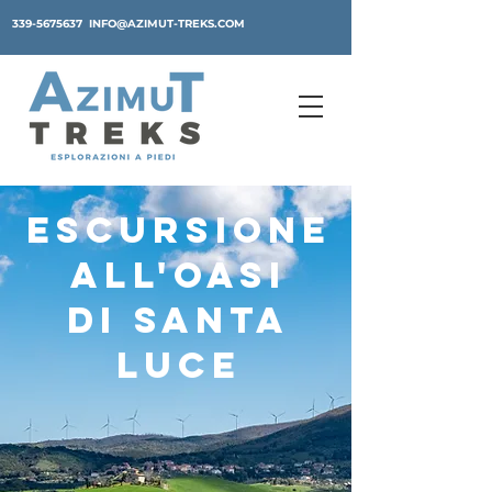
339-5675637
INFO@AZIMUT-TREKS.COM
escursione
alL'OASI
DI SANTA
LUCE