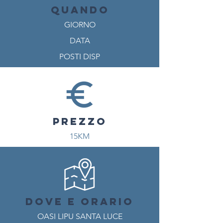
QUANDO
GIORNO
DATA
POSTI DISP
PREZZO
15KM
DOVE E ORARIO
OASI LIPU SANTA LUCE