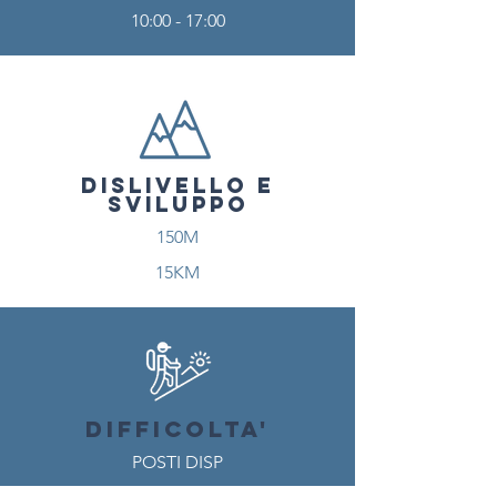
10:00 - 17:00
DISLIVELLO E
SVILUPPO
150M
15KM
difficolta'
POSTI DISP