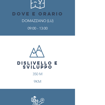
DOVE E ORARIO
DOMAZZANO (LU)
09:00 - 13:00
DISLIVELLO E
SVILUPPO
350 M
9KM