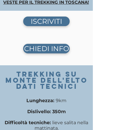
VESTE PER IL TREKKING IN TOSCANA!
ISCRIVITI
CHIEDI INFO
TREKKING SU
monte dell'elto
DATI TECNICI
Lunghezza:
9
km
Dislivello: 35
0m
Difficoltà tecniche:
lieve salita nella
mattinata
.