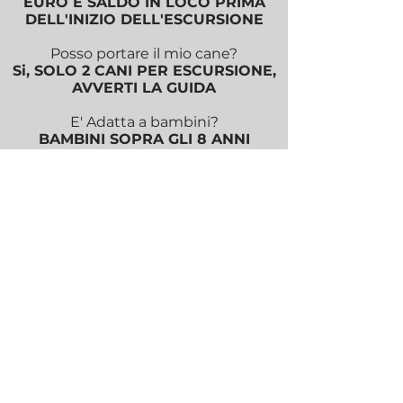
EURO E SALDO IN LOCO PRIMA
DELL'INIZIO DELL'ESCURSIONE
Posso portare il mio cane?
Si, SOLO 2 CANI PER ESCURSIONE,
AVVERTI LA GUIDA
E' Adatta a bambini?
BAMBINI SOPRA GLI 8 ANNI
Che scarpe servono?
SCARPE DA TREKKING O DA TRAIL
RUNNING o DA GINNASTICA
Che succede se piove?
IN CASO DI MALTEMPO
L'ESCURSIONE VERRA' ANNULLATA
Non ho mai camminato con voi, come
funziona?
CONSULTA LE F.A.Q. GENERICHE
POLITICHE DI
CANCELLAZIONE