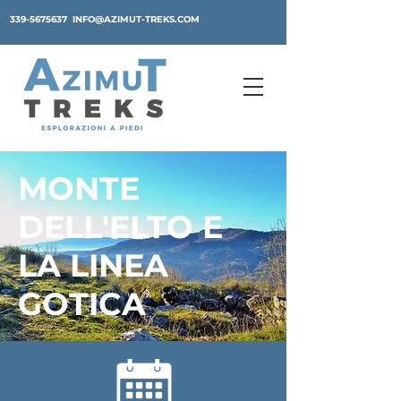
339-5675637
INFO@AZIMUT-TREKS.COM
MONTE
DELL'ELTO E
LA LINEA
GOTICA