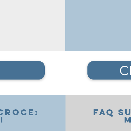
C
CROCE:
FAQ S
I