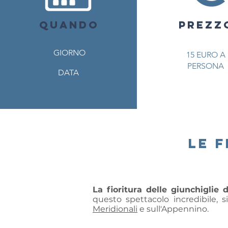
QUANDO
PREZZ
PREZZ
GIORNO
15
EURO A
PERSONA
DATA
le 
La fioritura delle giunchiglie
questo spettacolo incredibile, s
Meridionali
e sull'Appennino.