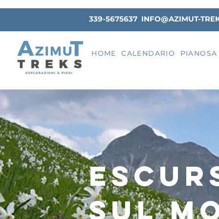
339-5675637
INFO@AZIMUT-TRE
HOME
CALENDARIO
PIANOSA
escur
SUl m