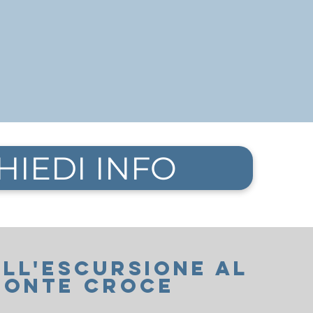
HIEDI INFO
Ull'ESCURSIONE al
monte CROCE