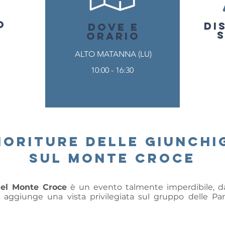
O
DI
O
DOVE E
ORARIO
ALTO MATANNA (LU)
10:00 - 16:30
fioriture delle giunchi
sul monte croce
 del Monte Croce
è un evento talmente imperdibile, da
i aggiunge una vista privilegiata sul gruppo delle Pan