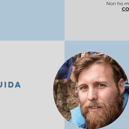
Non ho ma
CO
UIDA