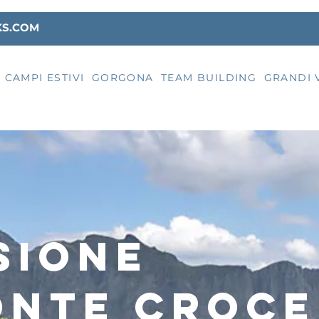
KS.COM
CAMPI ESTIVI
GORGONA
TEAM BUILDING
GRANDI 
sione
onte CROCE