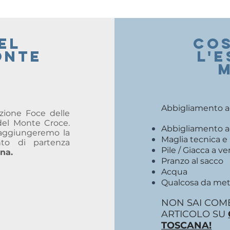
el
COS
onte
l'
Abbigliamento ada
ezione Foce delle
del Monte Croce.
Abbigliamento ada
 raggiungeremo la
Maglia tecnica e
to di partenza
Pile / Giacca a ve
na.
Pranzo al sacco
Acqua
Qualcosa da mett
NON SAI COME
ARTICOLO SU
TOSCANA!