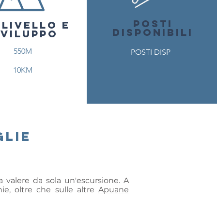
POSTI
SLIVELLO E
DISPONIBILI
SVILUPPO
550M
POSTI DISP
10KM
glie
 valere da sola un'escursione. A
ie, oltre che sulle altre
Apuane