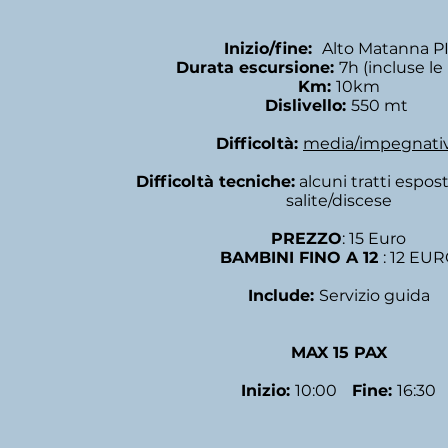
Inizio/fine:
Alto Matanna PI
Durata escursione:
7h (incluse le
Km:
10km
Dislivello:
550 mt
Difficoltà:
media/impegnati
Difficoltà tecniche:
alcuni tratti espost
salite/discese
PREZZO
: 15 Euro
BAMBINI FINO A 12
: 12 EU
Include:
Servizio guida
MAX 15 PAX
Inizio:
10:00
Fine:
16:30