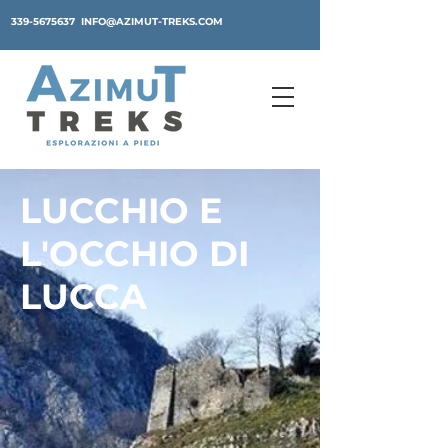
339-5675637
INFO@AZIMUT-TREKS.COM
LUCCHIO E
L'OCCHIO DI
LUCCA