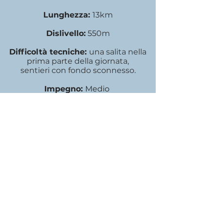
Lunghezza:
13km
Dislivello:
55
0m
Difficoltà tecniche:
una salita nella
prima parte della giornata,
sentieri con fondo sconnesso.
Impegno:
Medio
Inizio
ore 10:00
Fine
ore 16:30
Costo:
20 euro
Max 20 Persone - prenotazione
obbligatoria
FAQ
SULL'escursione
a lucchio
Dove inizia l'escursione?