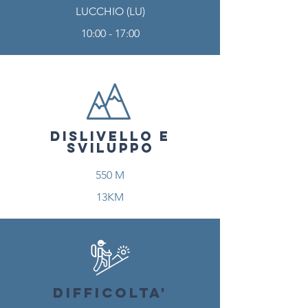
LUCCHIO (LU)
10:00 - 17:00
DISLIVELLO E
SVILUPPO
550 M
13KM
DIFFICOLTA'