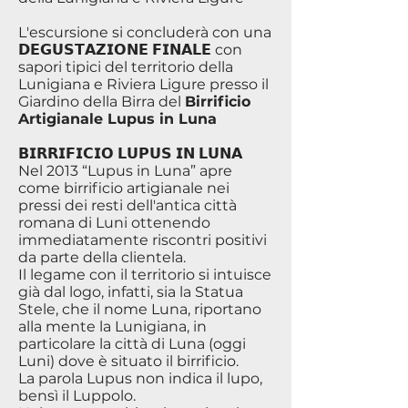
L'escursione si concluderà con una
𝗗𝗘𝗚𝗨𝗦𝗧𝗔𝗭𝗜𝗢𝗡𝗘 𝗙𝗜𝗡𝗔𝗟𝗘 con
sapori tipici del territorio della
Lunigiana e Riviera Ligure presso il
Giardino della Birra del
Birrificio
Artigianale Lupus in Luna
𝗕𝗜𝗥𝗥𝗜𝗙𝗜𝗖𝗜𝗢 𝗟𝗨𝗣𝗨𝗦 𝗜𝗡 𝗟𝗨𝗡𝗔
Nel 2013 “Lupus in Luna” apre
come birrificio artigianale nei
pressi dei resti dell'antica città
romana di Luni ottenendo
immediatamente riscontri positivi
da parte della clientela.
Il legame con il territorio si intuisce
già dal logo, infatti, sia la Statua
Stele, che il nome Luna, riportano
alla mente la Lunigiana, in
particolare la città di Luna (oggi
Luni) dove è situato il birrificio.
La parola Lupus non indica il lupo,
bensì il Luppolo.