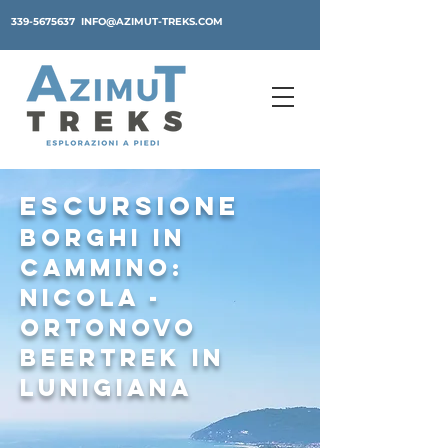
339-5675637
INFO@AZIMUT-TREKS.COM
escursione
Borghi in
cammino:
Nicola -
Ortonovo
BeerTrek in
LunigianA