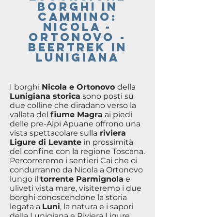
Borghi in
cammino:
Nicola -
Ortonovo -
BeerTrek in
Lunigiana
I borghi
Nicola e Ortonovo
della
Lunigiana storica
sono posti su
due colline che diradano verso la
vallata del
fiume Magra
ai piedi
delle pre-Alpi Apuane offrono una
vista spettacolare sulla
riviera
Ligure di Levante
in prossimità
del confine con la regione Toscana.
Percorreremo i sentieri Cai che ci
condurranno da Nicola a Ortonovo
lungo il
torrente Parmignola
e
uliveti vista mare, visiteremo i due
borghi conoscendone la storia
legata a
Luni
, la natura e i sapori
della Lunigiana e Riviera Ligure