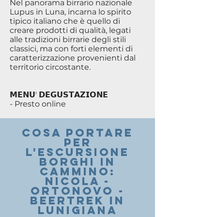
Nel panorama birrario nazionale
Lupus in Luna, incarna lo spirito
tipico italiano che è quello di
creare prodotti di qualità, legati
alle tradizioni birrarie degli stili
classici, ma con forti elementi di
caratterizzazione provenienti dal
territorio circostante.
𝗠𝗘𝗡𝗨' 𝗗𝗘𝗚𝗨𝗦𝗧𝗔𝗭𝗜𝗢𝗡𝗘
- Presto online
COSA PORTARE
PER
l'escursione
Borghi in
cammino:
Nicola -
Ortonovo -
BeerTrek in
Lunigiana