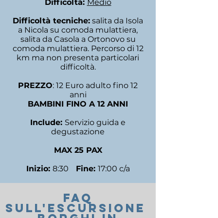
Difficoltà:
Medio
Difficoltà tecniche:
salita da Isola
a Nicola su comoda mulattiera,
salita da Casola a Ortonovo su
comoda mulattiera. Percorso di 12
km ma non presenta particolari
difficoltà.
PREZZO
: 12 Euro adulto fino 12
anni
BAMBINI FINO A 12 ANNI
Include:
Servizio guida e
degustazione
MAX 25 PAX
Inizio:
8:30
Fine:
17:00 c/a
FAQ
SUll'ESCURSIONE