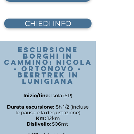
CHIEDI INFO
escursione
Borghi in
cammino: Nicola
- Ortonovo -
BeerTrek in
Lunigiana
Inizio/fine:
Isola (SP)
Durata escursione:
8h 1/2 (incluse
le pause e la degustazione)
Km:
12km
Dislivello:
506mt