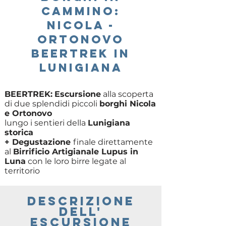
cammino:
Nicola -
Ortonovo
BeerTrek in
Lunigiana
BEERTREK:
Escursione
alla scoperta
di due splendidi piccoli
borghi Nicola
e Ortonovo
lungo i sentieri della
Lunigiana
storica
+ Degustazione
finale direttamente
al
Birrificio Artigianale Lupus in
Luna
con le loro birre legate al
territorio
descrizione
delL'
escursione