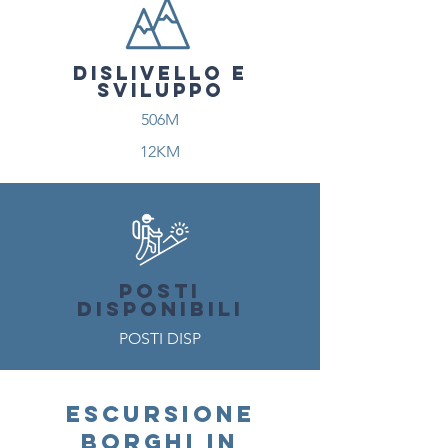
DISLIVELLO E
SVILUPPO
506M
12KM
POSTI
DISPONIBILI
POSTI DISP
ESCURSIONE
Borghi in