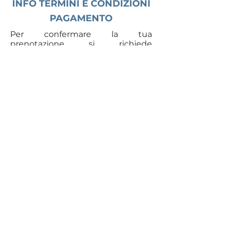
INFO TERMINI E CONDIZIONI
PAGAMENTO
Per confermare la tua
prenotazione si richiede
pagamento anticipato del totale
per tutti i partecipanti
tramite
BONIFICO, VALIDO COME
CONFERMA ISCRIZIONE,
entro e non oltre 24 h secondo
data e ora che riceverai nella mail
di risposta a questa tua
registrazione.
Riceverete IBAN in risposta a
questa mail.
In caso di mancato pagamento la
vostra prenotazione verrà
annullata.
IN CASO VOGLIATE ANNULLARE
LA VOSTRA ESCURSIONE
Vi invitiamo a contattarmi al più
presto tramite mail
annalisa@azimut-treks.com