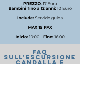
PREZZO
: 17 Euro
Bambini fino a 12 anni:
10 Euro
Include:
Servizio guida
MAX 15 PAX
Inizio:
10:00
Fine:
16:00
FAQ
SUll'ESCURSIONE
CANDALLA E
MONTECASTRESE
Dove inizia l'escursione?
IL LUOGO PRECISO DI RITROVO
VERRA' NOTIFICATO AGLI
ISCRITTI
Come avviene il pagamento?
IL PAGAMENTO AVVERRA' IN
LOCO PRIMA DELL'INIZIO