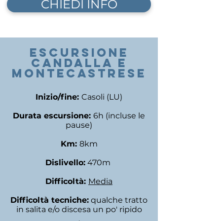
CHIEDI INFO
escursione
CANDALLA E
MONTECASTRESE
Inizio/fine:
Casoli (LU)
Durata escursione:
6h (incluse le
pause)
Km:
8km
Dislivello:
470m
Difficoltà:
Media
Difficoltà tecniche:
qualche tratto
in salita e/o discesa un po' ripido
,