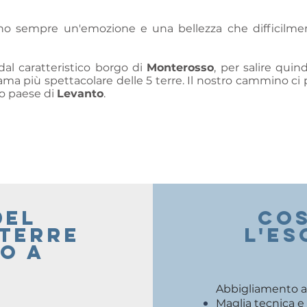
no sempre un'emozione e una bellezza che difficilmen
dal caratteristico borgo di
Monterosso
, per salire quin
ama più spettacolare delle 5 terre. Il nostro cammino ci p
vo paese di
Levanto
.
del
COS
 terre
l'es
o a
Abbigliamento ad
Maglia tecnica e