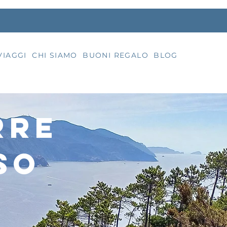
VIAGGI
CHI SIAMO
BUONI REGALO
BLOG
rre
so