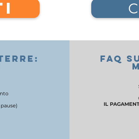
TI
C
terre:
FAQ S
I
anto
IL PAGAMENT
e pause)