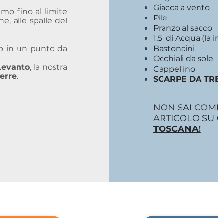
Giacca a vento
emo fino al limite
Pile
e, alle spalle del
Pranzo al sacco
1.5l di Acqua (la
o in un punto da
Bastoncini
Occhiali da sole
Levanto
, la nostra
Cappellino
Terre
.
SCARPE DA TR
NON SAI COME
ARTICOLO SU
TOSCANA!