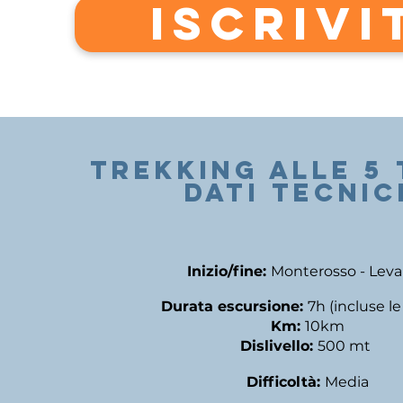
ISCRIVI
trekking alle 5 
DATI TECNIC
Inizio/fine:
Monterosso - Lev
Durata escursione:
7h (incluse l
Km:
10km
Dislivello:
500 mt
Difficoltà:
Media