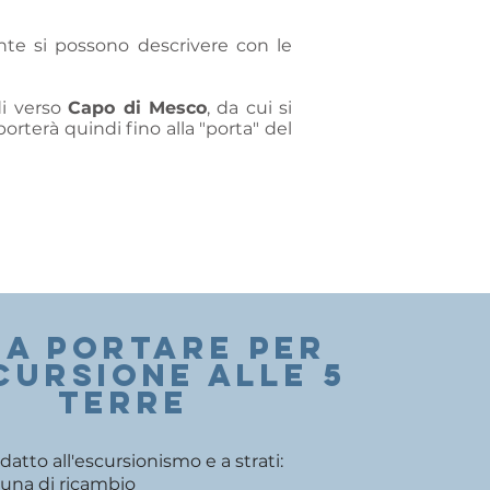
te si possono descrivere con le
di verso
Capo di Mesco
, da cui si
orterà quindi fino alla "porta" del
A PORTARE PER
cursione alle 5
terre
atto all'escursionismo e a strati:
 una di ricambio