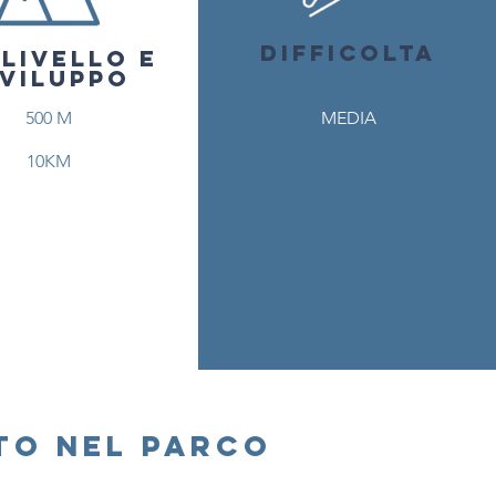
DIFFICOLTA
SLIVELLO E
VILUPPO
500 M
MEDIA
10KM
to nel parco