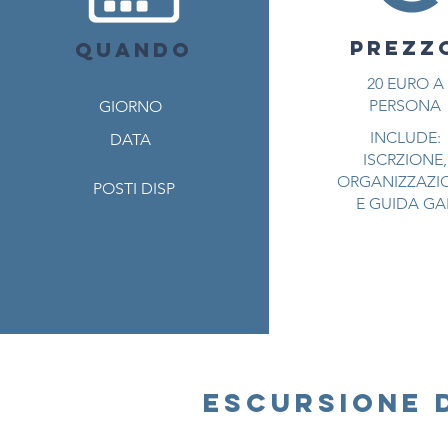
PREZZ
QUANDO
PREZZ
20
EURO A
PERSONA
GIORNO
INCLUDE:
DATA
ISCRZIONE,
ORGANIZZAZI
POSTI DISP
E GUIDA GA
escursione 