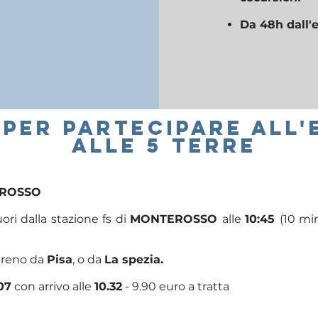
Da 48h dall'
 PER PARTECIPARE ALL
ALLE 5 TERRE
EROSSO
ori dalla stazione fs di
MONTEROSSO
alle
10:45
(10 min
 treno da
Pisa
, o da
La spezia.
07
con arrivo alle
10.32
- 9.90 euro a tratta