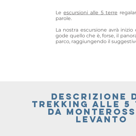
Le
escursioni alle 5 terre
regala
parole.
La nostra escursione avrà inizio 
gode quello che è, forse, il panor
parco, raggiungendo il suggesti
descrizione 
trekking alle 5
da monteross
levanto