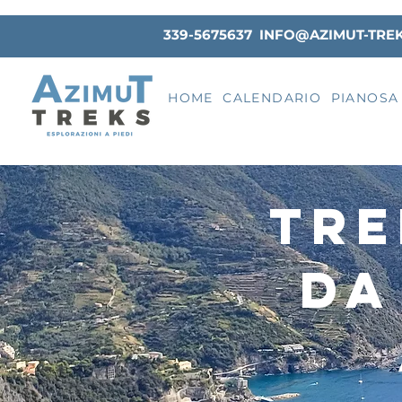
339-5675637
INFO@AZIMUT-TRE
HOME
CALENDARIO
PIANOSA
tre
da