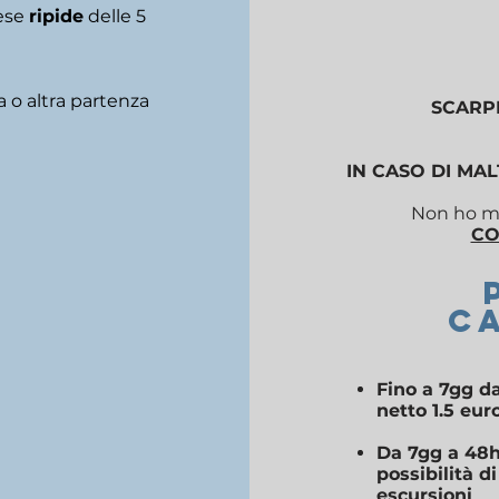
cese
ripide
delle 5
a o altra partenza
SCARP
IN CASO DI MA
Non ho ma
CO
C
Fino a 7gg da
netto 1.5 eur
Da 7gg a 48h
possibilità 
escursioni