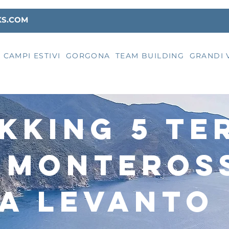
KS.COM
CAMPI ESTIVI
GORGONA
TEAM BUILDING
GRANDI 
kking 5 te
 monteros
a LEVANTO