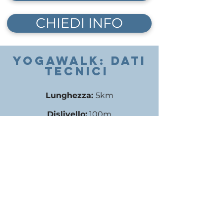
CHIEDI INFO
YOGAWALK: DATI
TECNICI
Lunghezza:
5
km
Dislivello:
1
00m
Difficoltà tecniche:
salita breve per
raggiungere il bosco
Impegno:
facile
Inizio
ore 18:00
Fine
ore 21:15
Costo:
25 euro (il costo è comprensivo
di visita guidata e lezione di yoga