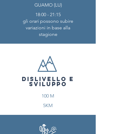
GUAMO (LU)
18:00 - 21:15
gli orari possono subire
variazioni in base alla
stagione
DISLIVELLO E
SVILUPPO
100 M
5KM