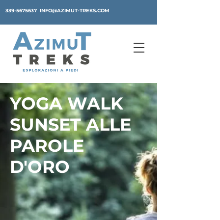
339-5675637
INFO@AZIMUT-TREKS.COM
YOGA WALK
SUNSET ALLE
PAROLE
D'ORO