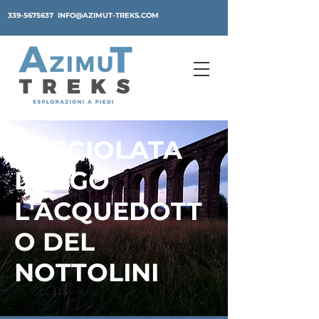
339-5675637
INFO@AZIMUT-TREKS.COM
LUCCIOLATA
LUNGO
L'ACQUEDOTT
O DEL
NOTTOLINI