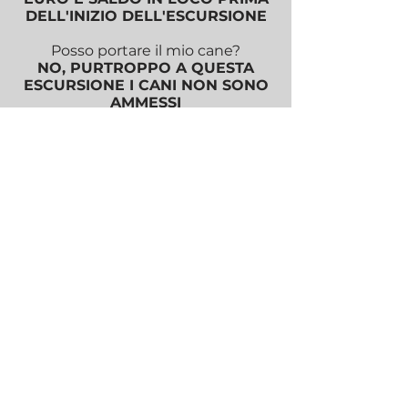
DELL'INIZIO DELL'ESCURSIONE
Posso portare il mio cane?
NO, PURTROPPO A QUESTA
ESCURSIONE I CANI NON SONO
AMMESSI
E' Adatta a bambini?
BAMBINI SOPRA I 6 ANNI
Che scarpe servono?
SCARPE DA TREKKING O DA TRAIL
RUNNING o DA GINNASTICA
Che succede se piove?
IN CASO DI MALTEMPO
L'ESCURSIONE VERRA' ANNULLATA
Non ho mai camminato con voi, come
funziona?
CONSULTA LE F.A.Q. GENERICHE
POLITICHE DI