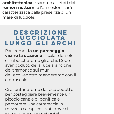
architettonica
e saremo allietati dai
rumori notturni
e l'atmosfera sarà
caratterizzata dalla presenza di un
mare di lucciole.
DESCRIZIONE
LUCCIOLATA
LUNGO GLI ARCHI
Partiremo d
a un parcheggio
vicino la stazione
al calar del sole
e imboccheremo gli archi. Dopo
aver goduto della luce arancione
del tramonto sui muri
dell'acquedotto mangeremo con il
crepuscolo.
Ci allontaneremo dall'acquedotto
per costeggiare brevemente un
piccolo canale di bonifica e
percorrere una carrareccia in
mezzo a campi coltivati dove ci
immergeremo in
sciami di