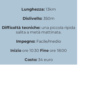
Lunghezza:
13km
Dislivello:
35
0m
Difficoltà tecniche:
una piccola ripida
salita a metà mattinata
.
Impegno:
Facile/medio
Inizio
ore 10:30
Fine
ore 18:00
Costo:
34 euro
Max 25 Persone - prenotazione
obbligatoria
FAQ
SULL'escursione
a montecarlo