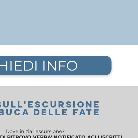
HIEDI INFO
SUll'ESCURSIONE
 buca delle fate
Dove inizia l'escursione?
DI RITROVO VERRA' NOTIFICATO AGLI ISCRITTI