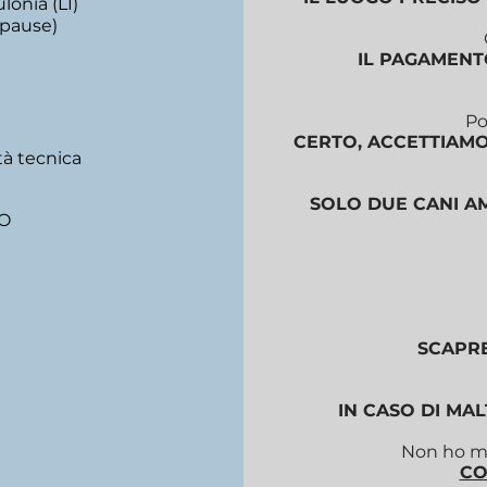
lonia (LI)
 pause)
IL PAGAMENTO
Po
CERTO, ACCETTIAMO 
tà tecnica
SOLO DUE CANI A
RO
SCAPRE
IN CASO DI MA
Non ho ma
CO