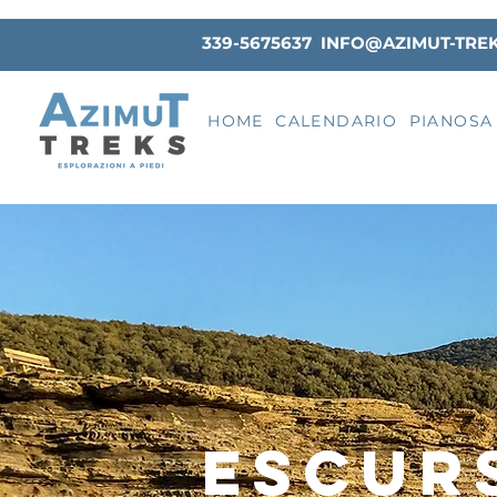
339-5675637
INFO@AZIMUT-TRE
HOME
CALENDARIO
PIANOSA
escur