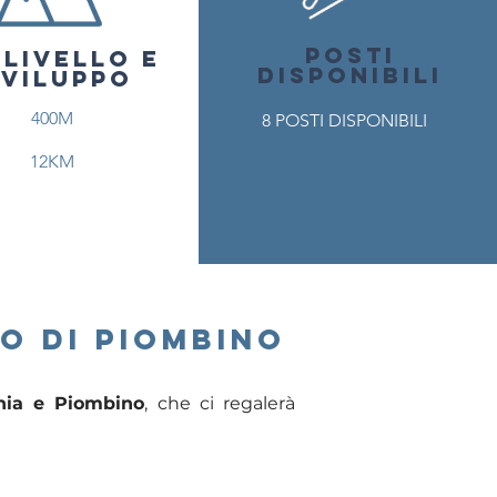
POSTI
SLIVELLO E
DISPONIBILI
SVILUPPO
400M
8 POSTI DISPONIBILI
12KM
o di piombino
nia e Piombino
, che ci regalerà