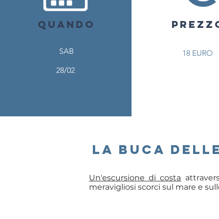
QUANDO
PREZZ
PREZZ
SAB
18 EURO
28/02
la buca dell
Un'escursione di costa
attraver
meravigliosi scorci sul mare e sull