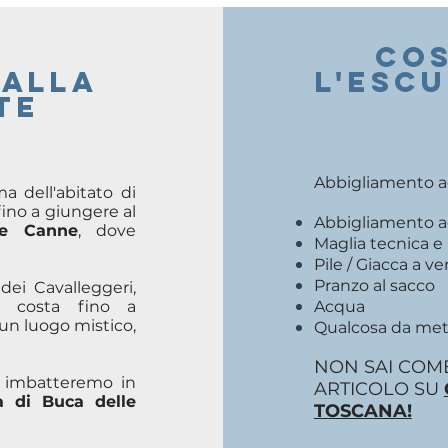
COS
 alla
l'esc
te
Abbigliamento ada
a dell'abitato di
fino a giungere al
Abbigliamento ada
le Canne
, dove
Maglia tecnica e
Pile / Giacca a ve
Pranzo al sacco
dei Cavalleggeri,
a costa fino a
Acqua
 un luogo mistico,
Qualcosa da mett
NON SAI COME
i imbatteremo in
ARTICOLO SU
a di Buca delle
TOSCANA!