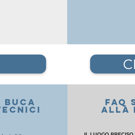
C
a buca
FAQ 
TECNICI
alla
IL LUOGO PRECISO 