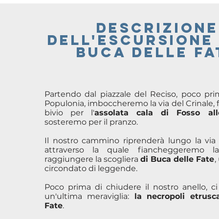
descrizione
dell'escursione
buca delle fa
Partendo dal piazzale del Reciso, poco prim
Populonia, imboccheremo la via del Crinale, 
bivio per l'
assolata cala di Fosso al
sosteremo per il pranzo.
Il nostro cammino riprenderà lungo la via 
attraverso la quale fiancheggeremo l
raggiungere la scogliera
di Buca delle Fate
,
circondato di leggende.
Poco prima di chiudere il nostro anello, c
un'ultima meraviglia:
la necropoli etrusc
Fate
.