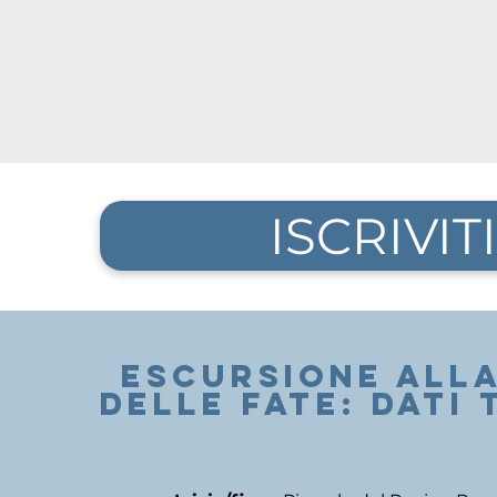
ISCRIVITI
escursione all
delle fate: DATI 