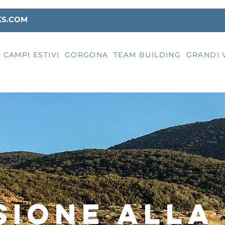
KS.COM
CAMPI ESTIVI
GORGONA
TEAM BUILDING
GRANDI 
sione alla