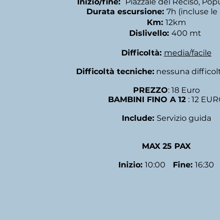
Inizio/fine:
Piazzale del Reciso, Popu
Durata escursione:
7h (incluse le
Km:
12km
Dislivello:
400 mt
Difficoltà:
media/
facile
Difficoltà tecniche:
nessuna difficol
PREZZO
: 18 Euro
BAMBINI FINO A 12
: 12 EU
Include:
Servizio guida
MAX 25 PAX
Inizio:
10:00
Fine:
16:30