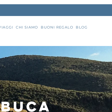
VIAGGI
CHI SIAMO
BUONI REGALO
BLOG
 buca
escurs