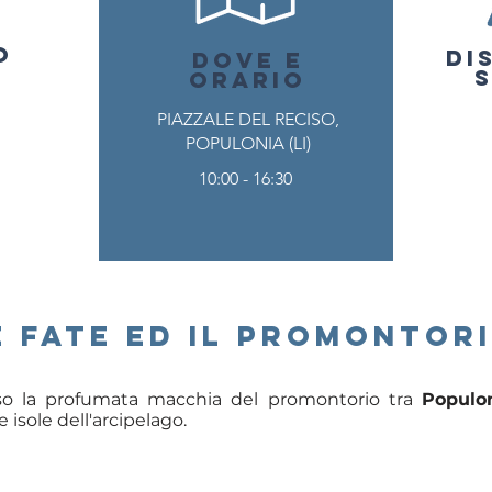
O
DI
O
DOVE E
ORARIO
PIAZZALE DEL RECISO,
POPULONIA (LI)
10:00 - 16:30
e fate ed il promontori
so la profumata macchia del promontorio tra
Populo
e isole dell'arcipelago.