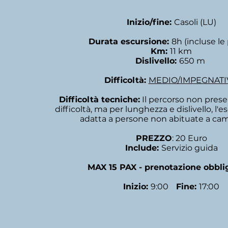
Inizio/fine:
Casoli (LU)
Durata escursione:
8h (incluse le
Km:
11 km
Dislivello:
650 m
Difficoltà:
MEDIO/IMPEGNATI
Difficoltà tecniche:
Il percorso non presen
difficoltà, ma per lunghezza e dislivello, l'
adatta a persone non abituate a ca
PREZZO
: 20 Euro
Include:
Servizio guida
MAX 15 PAX - prenotazione obbli
Inizio:
9:00
Fine:
17:00