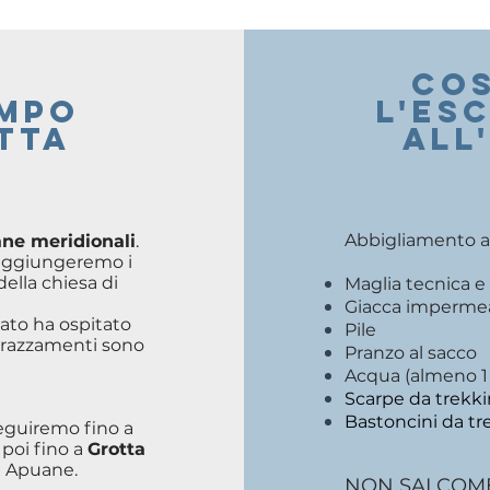
COS
AMPO
l'es
TTA
ALL
Abbigliamento ad
ne meridionali
.
 raggiungeremo i
della chiesa di
Maglia tecnica e
Giacca imperme
ato ha ospitato
Pile
errazzamenti sono
Pranzo al sacco
Acqua (almeno 1 l
Scarpe da trekk
Bastoncini da tre
eguiremo fino a
poi fino a
Grotta
le Apuane.
NON SAI COME