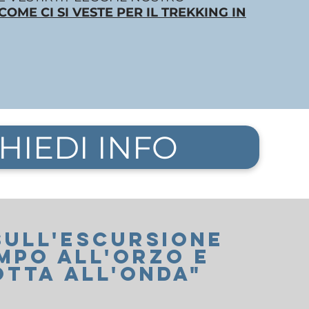
COME CI SI VESTE PER IL TREKKING IN
HIEDI INFO
SUll'ESCURSIONE
MPO ALL'ORZO E
TTA ALL'ONDA
"