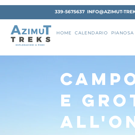
339-5675637
INFO@AZIMUT-TRE
HOME
CALENDARIO
PIANOSA
CAMPO
E GRO
ALL'O