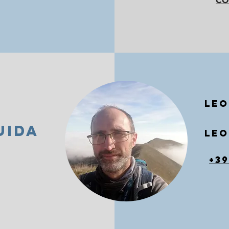
CO
LE
UIDA
LEO
+39