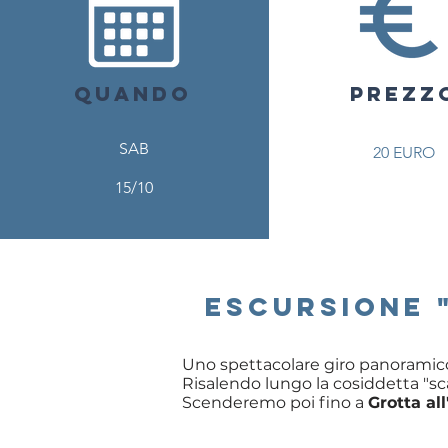
QUANDO
PREZZ
PREZZ
SAB
20 EURO
15/10
ESCURSIONE 
Uno spettacolare giro panoramic
Risalendo lungo la cosiddetta "s
Scenderemo poi fino a
Grotta al