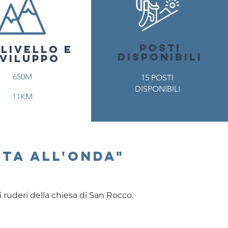
POSTI
SLIVELLO E
DISPONIBILI
VILUPPO
650M
15 POSTI
DISPONIBILI
11KM
TA ALL'ONDA"
 ruderi della chiesa di San Rocco.