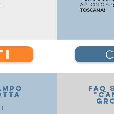
ARTICOLO SU
i.
TOSCANA!
TI
C
AMPO
FAQ 
OTTA
"CA
GRO
: