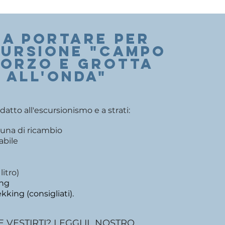
A PORTARE PER
cursione "CAMPO
'ORZO E GROTTA
ALL'ONDA
"
atto all'escursionismo e a strati:
 una di ricambio
abile
itro)
ing
kking (consigliati).
 VESTIRTI? LEGGI IL NOSTRO