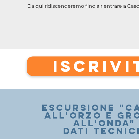
Da qui ridiscenderemo fino a rientrare a Casol
ISCRIVI
escursione "C
ALL'ORZO E GR
ALL'ONDA
"
DATI TECNICI