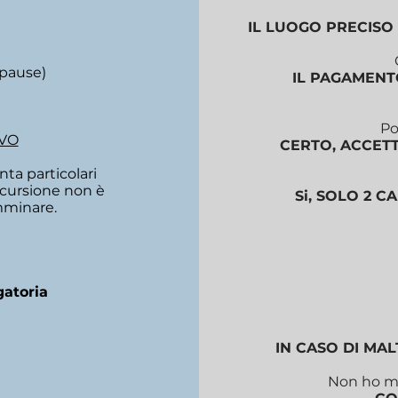
IL LUOGO PRECISO 
 pause)
IL PAGAMENTO
Po
VO
CERTO, ACCET
ta particolari
escursione non è
Si, SOLO 2 C
mminare.
gatoria
IN CASO DI MA
Non ho ma