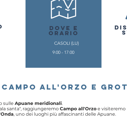
O
DI
O
DOVE E
S
ORARIO
CASOLI (LU)
9:00 - 17:00
"CAMPO ALL'ORZO E GROT
o sulle
Apuane meridionali
.
cala santa", raggiungeremo
Campo all'Orzo
e visiteremo i
l'Onda
, uno dei luoghi più affascinanti delle Apuane.