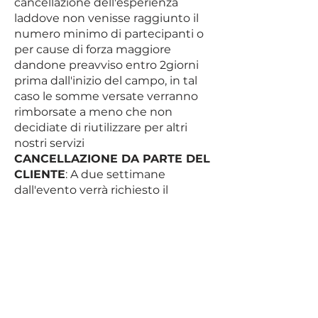
cancellazione dell'esperienza
laddove non venisse raggiunto il
Come avviene il pagamento?
numero minimo di partecipanti o
VERRA' RICHIESTA UNA CAPARRA E
per cause di forza maggiore
IL SALDO AVVERRA' IN LOCO
dandone preavviso entro 2giorni
Posso portare il mio cane?
prima dall'inizio del campo, in tal
Al museo sono ammessi solo cani
caso le somme versate verranno
di piccola taglia da mettere in un
rimborsate a meno che non
trasportino (contatta la guida
decidiate di riutilizzare per altri
nostri servizi
E' Adatta a bambini?
CANCELLAZIONE DA PARTE DEL
BAMBINI SOPRA I 5 ANNI
CLIENTE
: A due settimane
Che scarpe servono?
dall'evento verrà richiesto il
SCARPE DA TREKKING O DA TRAIL
versamento di una caparra, Il
RUNNING o DA GINNASTICA
cliente ha diritto di rinuncia
inviando una mail di disdetta
Che succede se piove?
all'indirizzo
angela@azimut-treks.it
IN CASO DI MALTEMPO SARA'
PREVISTA SOLO LA VISITA AL
-
entro 10 giorni dall'inizio del
MUSEO
campo
: verrà rimborsata tutta la
somma versata o emesso un
Non ho mai camminato con voi, come
voucher