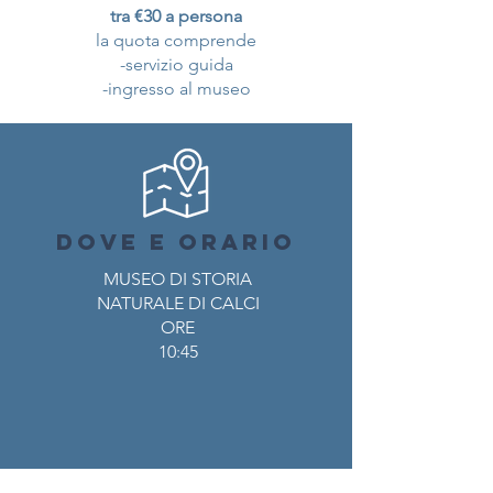
tra €30 a persona
la quota comprende
-servizio guida
-ingresso al museo
DOVE E ORARIO
MUSEO DI STORIA
NATURALE DI CALC
I
ORE
10:45