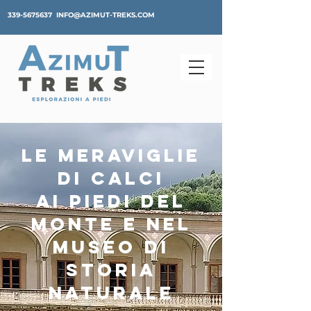
339-5675637
INFO@AZIMUT-TREKS.COM
LE MERAVIGLIE
DI CALCI
AI PIEDI DEL
MONTE E NEL
MUSEO DI
STORIA
NATURALE