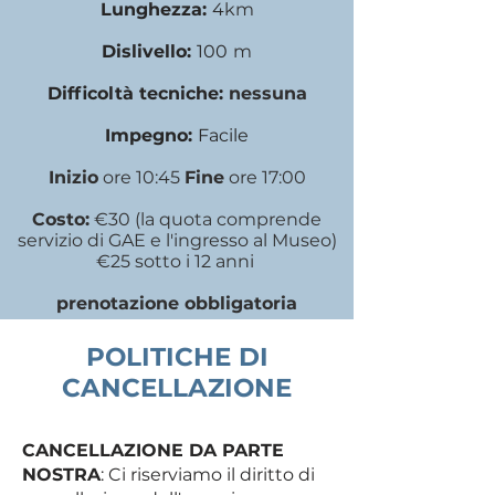
Lunghezza:
4
km
Dislivello:
100
m
Difficoltà tecniche:
nessuna
Impegno:
Facile
Inizio
ore 10:45
Fine
ore 17:00
Costo:
€30 (la quota comprende
servizio di GAE e l'ingresso al Museo)
€25 sotto i 12 anni
prenotazione obbligatoria
POLITICHE DI
FAQ
CANCELLAZIONE
SULL'escursione
AL MUSEO
Dove inizia l'escursione?
CANCELLAZIONE DA PARTE
IL LUOGO PRECISO DI RITROVO
NOSTRA
: Ci riserviamo il diritto di
VERRA' NOTIFICATO AGLI ISCRITTI