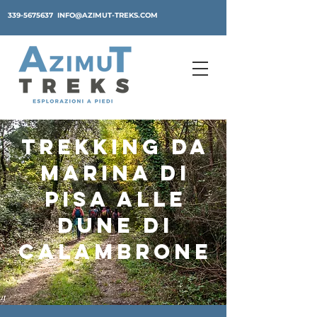
339-5675637
INFO@AZIMUT-TREKS.COM
TREKKING DA
MARINA DI
PISA ALLE
DUNE DI
CALAMBRONE