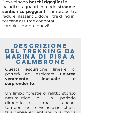
Dove ci sono
boschi rigogliosi
e
paludi ristagnanti, comode
strade e
sentieri serpeggianti
, campi aperti e
radure rilassanti.... dove il
trekking in
toscana
assume connotati
completamente nuovi!
descrizione
del trekking Da
marina di pisa a
calmbrone
Questa escursione lineare ci
porterà ad esplorare
un'area
veramente inusuale e
sorprendente
.
Un limbo forestiero, relitto storico
naturalistico di un periodo
dimenticato ma ancora
temporalmente vicino a noi, che ci
farà capire ed entrare in sintonia