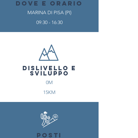
DOVE E ORARIO
MARINA DI PISA (PI)
09:30 - 16:30
DISLIVELLO E
SVILUPPO
0M
15KM
POSTI