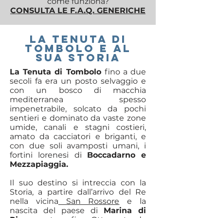
come funziona?
CONSULTA LE F.A.Q. GENERICHE
LA TENUTA DI
TOMBOLO E AL
SUA STORIA
La Tenuta di Tombolo
fino a due
secoli fa era un posto selvaggio e
con un bosco di macchia
mediterranea spesso
impenetrabile, solcato da pochi
sentieri e dominato da vaste zone
umide, canali e stagni costieri,
amato da cacciatori e briganti, e
con due soli avamposti umani, i
fortini lorenesi di
Boccadarno e
Mezzapiaggia.
Il suo destino si intreccia con la
Storia, a partire dall’arrivo del Re
nella vicina
San Rossore
e la
nascita del paese di
Marina di