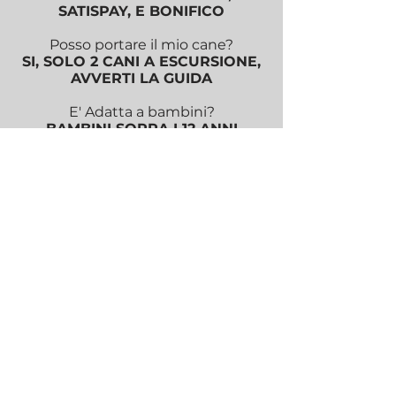
SATISPAY, E BONIFICO
Posso portare il mio cane?
SI, SOLO 2 CANI A ESCURSIONE,
AVVERTI LA GUIDA
E' Adatta a bambini?
BAMBINI SOPRA I 12 ANNI
Che scarpe servono?
SCARPE DA TREKKING A
CAVIGLIA ALTA
Che succede se piove?
IN CASO DI MALTEMPO
L'ESCURSIONE VERRA'
ANNULLATA
Non ho mai camminato con voi,
come funziona?
CONSULTA LE F.A.Q. GENERICHE