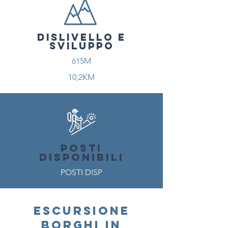
DISLIVELLO E
SVILUPPO
615M
10,2KM
POSTI
DISPONIBILI
POSTI DISP
ESCURSIONE
BORGHI IN