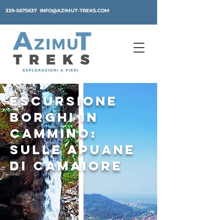
339-5675637
INFO@AZIMUT-TREKS.COM
escursione
borghi in
cammino:
sulle apuane
di camaiore