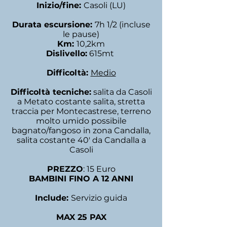
Inizio/fine:
Casoli (LU)
Durata escursione:
7h 1/2 (incluse
le pause)
Km:
10,2km
Dislivello:
615mt
Difficoltà:
Medio
Difficoltà tecniche:
salita da Casoli
a Metato costante salita, stretta
traccia per Montecastrese, terreno
molto umido possibile
bagnato/fangoso in zona Candalla,
salita costante 40' da Candalla a
Casoli
PREZZO
: 15 Euro
BAMBINI FINO A 12 ANNI
Include:
Servizio guida
MAX 25 PAX