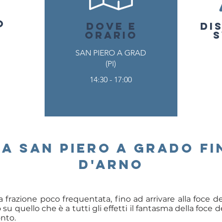
O
O
DOVE E
DI
ORARIO
S
SAN PIERO A GRAD
(PI)
14:30 - 17:00
a san piero a grado f
d'arno
 frazione poco frequentata, fino ad arrivare alla foce 
u quello che è a tutti gli effetti il fantasma della foce de
onto.