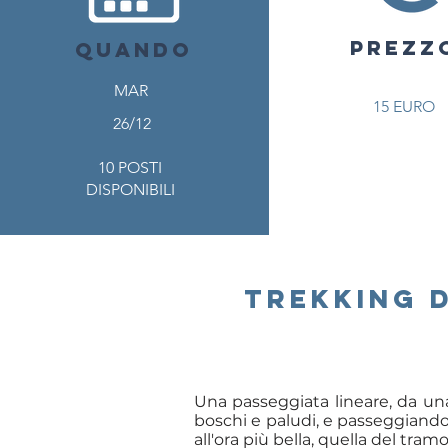
PREZZ
QUANDO
PREZZ
MAR
15 EURO
26/12
10 POSTI
DISPONIBILI
trekking d
Una passeggiata lineare, da una
boschi e paludi, e passeggiando s
all'ora più bella, quella del tram