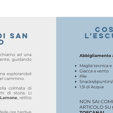
COS
di san
l'es
o
anchiamo ad una
Abbigliamento a
ente, guidando
Maglia tecnica e
Giacca a vento
ma esplorandoli
Pile
del cammino.
Snacks/spuntini/
1.5l di Acqua
lla colmata di
i di storia. Li
l Lamone
, relitto
NON SAI COME
ARTICOLO SU
delle ore tardive
TOSCANA!