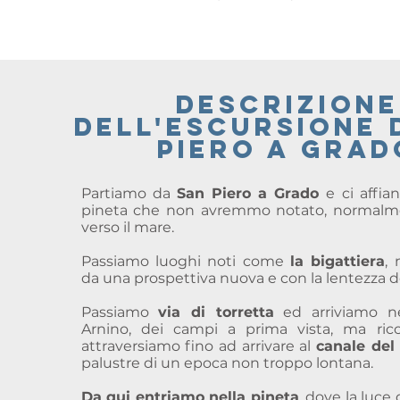
descrizione
dell'escursione 
piero a grad
Partiamo da
San Piero a Grado
e ci affi
pineta che non avremmo notato, normalm
verso il mare.
Passiamo luoghi noti come
la bigattiera
, 
da una prospettiva nuova e con la lentezza 
Passiamo
via di torretta
ed arriviamo ne
Arnino, dei campi a prima vista, ma ricch
attraversiamo fino ad arrivare al
canale de
palustre di un epoca non troppo lontana.
Da qui entriamo nella pineta
, dove la luce 