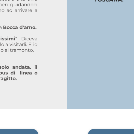
lberi guidandoci
no ad arrivare a
 a
Bocca d'arno.
issimi
" Diceva
a visitarli. E io
no al tramonto.
olo andata. il
bus di linea o
ragitto.