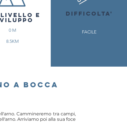
DIFFICOLTA'
SLIVELLO E
VILUPPO
0 M
FACILE
8.5KM
ino a bocca
dell'arno. Cammineremo tra campi,
ll'arno. Arriviamo poi alla sua foce