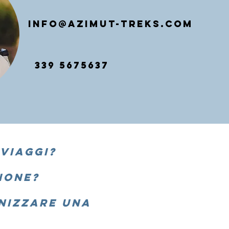
INFO@AZIMUT-TREKS.COM
339 5675637
 VIAGGI?
IONE
?
NIZZARE UNA