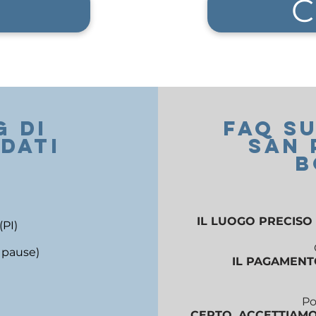
C
 DI
FAQ S
DATI
SAN 
B
IL LUOGO PRECISO 
(PI)
e pause)
IL PAGAMENTO
Po
CERTO, ACCETTIAMO 