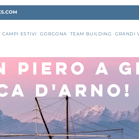
KS.COM
CAMPI ESTIVI
GORGONA
TEAM BUILDING
GRANDI 
N PIERO A 
CA D'ARNO!