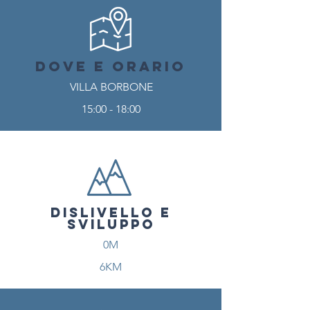
DOVE E ORARIO
VILLA BORBONE
15:00 - 18:00
DISLIVELLO E
SVILUPPO
0M
6KM