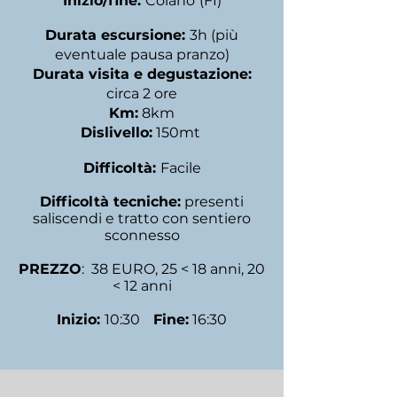
Inizio/fine:
Coiano
(FI)
Durata escursione:
3
h
(più
eventuale pausa pranzo)
Durata visita e degustazione:
circa 2 ore
Km:
8km
Dislivello:
15
0mt
Difficoltà:
Facile
Difficoltà tecniche:
presenti
saliscendi e tratto con sentiero
sconnesso
PREZZO
: 38 EURO, 25 < 18 anni, 20
< 12 anni
Inizio:
10
:3
0
Fine:
16
:
30